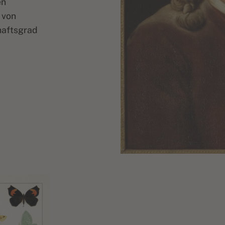
en
 von
haftsgrad