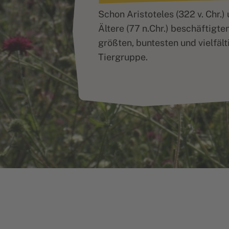
Mittelelbe
Schon Aristoteles (322 v. Chr.) 
Ältere (77 n.Chr.) beschäftigte
Biosphärenreservat
größten, buntesten und vielfält
Tiergruppe.
Rhön
Biosphärengebiet
Schwarzwald