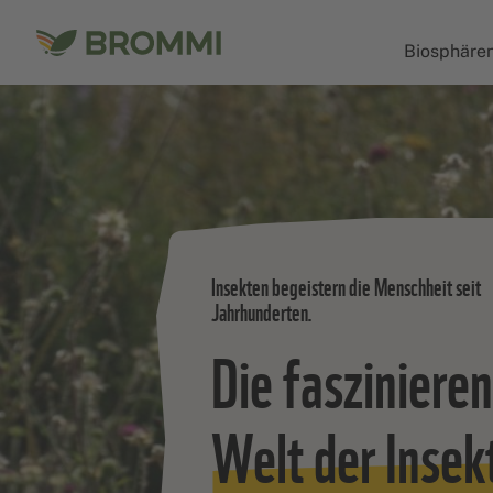
Biosphären
Biosphärenreservate
Biosphärenreservat
Schaalsee
Insekten begeistern die Menschheit seit
Biosphärenreservat
Jahrhunderten.
Die fasziniere
Schorfheide-Chorin
Welt der Insek
Biosphärenreservat