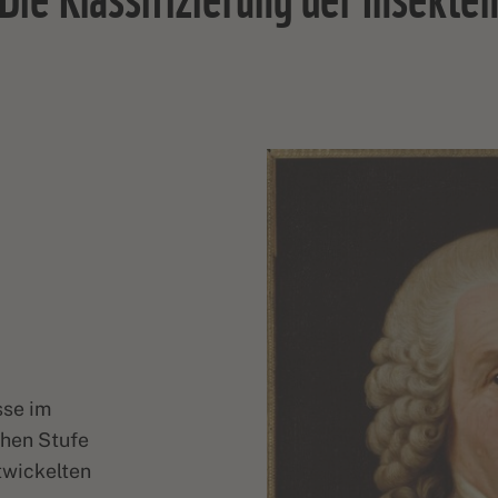
sse im
chen Stufe
twickelten