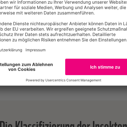
Loepa. sp
Den Anfang u
Nachtfalter a
Gattung Loepa
Pfauenspinner
Die Klassifizierung der Insekte