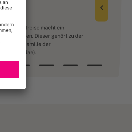
nserer Weltreise macht ein
us Indonesien. Dieser gehört zu der
 aus der Familie der
 (Saturniidae).
n