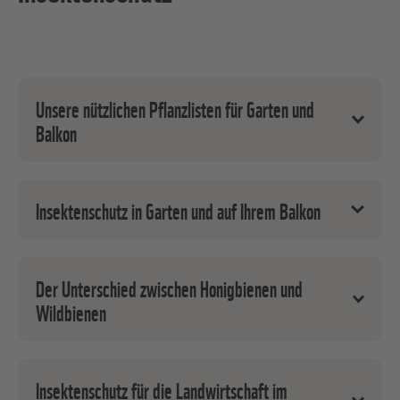
Unsere nützlichen Pflanzlisten für Garten und
Balkon
Auswahl insektenfreundlicher Gehölze und
Insektenschutz in Garten und auf Ihrem Balkon
Sträucher
Auswahl insektenfreundlicher Pflanzen – Garten
Der Unterschied zwischen Honigbienen und
Wildbienen
Blüten für Insekten über das ganze Jahr – Garten
Insektenfreundliche Blühwiese
Insektenschutz für die Landwirtschaft im